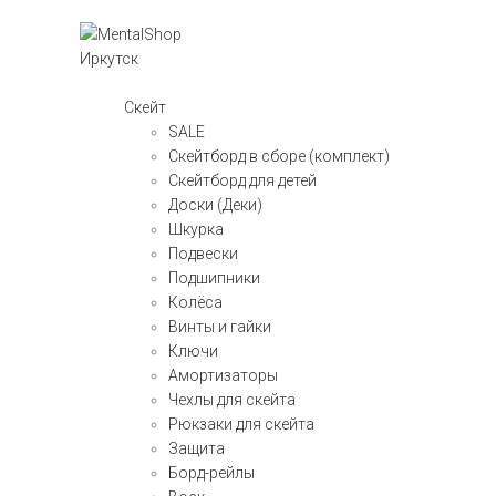
Скейт
SALE
Скейтборд в сборе (комплект)
Скейтборд для детей
Доски (Деки)
Шкурка
Подвески
Подшипники
Колёса
Винты и гайки
Ключи
Амортизаторы
Чехлы для скейта
Рюкзаки для скейта
Защита
Борд-рейлы