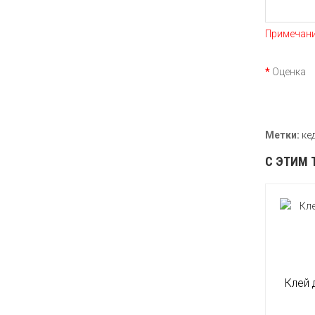
Примечани
Оценка
П
Метки:
ке
С ЭТИМ 
Клей 