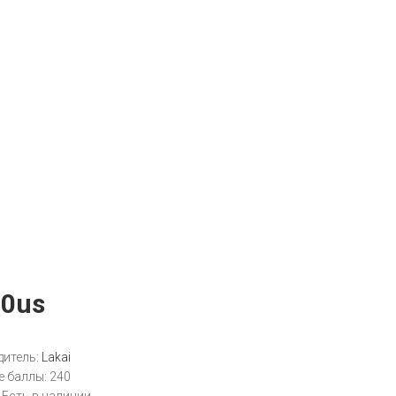
10us
итель:
Lakai
 баллы:
240