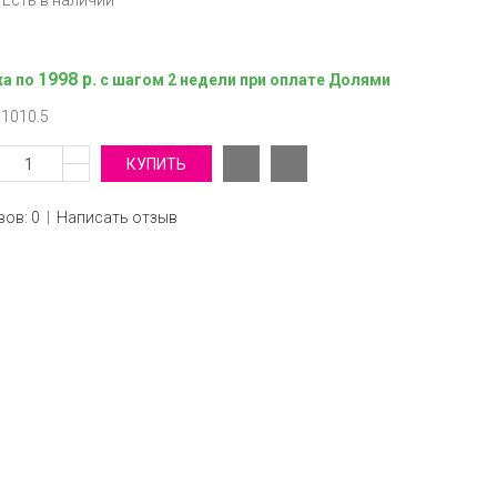
Есть в наличии
1998 р.
жа по
с шагом 2 недели при оплате Долями
5
10
10.5
ов: 0
|
Написать отзыв