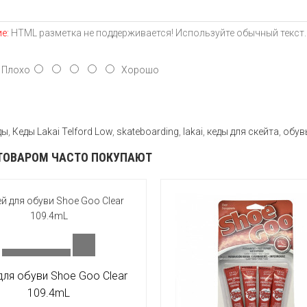
е:
HTML разметка не поддерживается! Используйте обычный текст.
лохо
Хорошо
ды
,
Кеды Lakai Telford Low
,
skateboarding
,
lakai
,
кеды для скейта
,
обув
ТОВАРОМ ЧАСТО ПОКУПАЮТ
для обуви Shoe Goo Clear
109.4mL