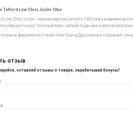
 Telford Low Chris Joslin 10us
ord Low Chris Joslin - низкая версия силуэта Telford в узнаваемом 
регулярную носку: плотный верх, цепкая подошва и мягкая внутрен
полнен в фирменной стилистике Криса Джослина и сохраняет узна
ть отзыв
ируйся, оставляй отзывы о товаре, зарабатывай бонусы!
я
ыв