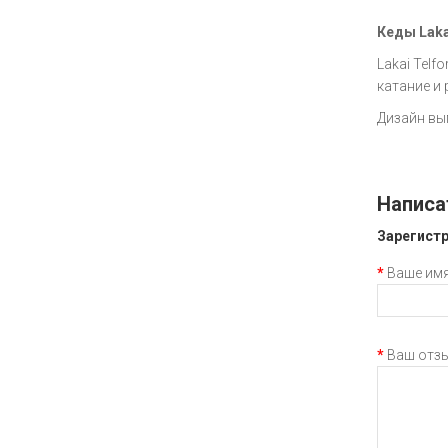
Кеды Lakai
Lakai Telf
катание и 
Дизайн вы
Написа
Зарегистр
Ваше им
Ваш отз