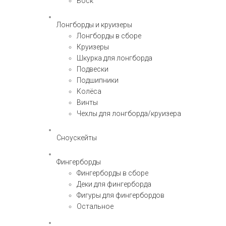
Воск
Лонгборды и круизеры
Лонгборды в сборе
Круизеры
Шкурка для лонгборда
Подвески
Подшипники
Колёса
Винты
Чехлы для лонгборда/круизера
Сноускейты
Фингерборды
Фингерборды в сборе
Деки для фингерборда
Фигуры для фингербордов
Остальное