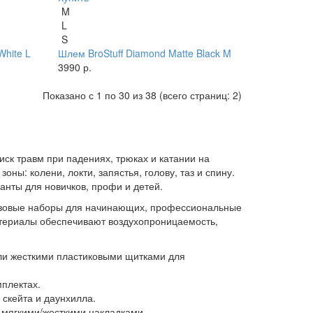
M
L
S
White L
Шлем BroStuff Diamond Matte Black M
3990 р.
Показано с 1 по 30 из 38 (всего страниц: 2)
к травм при падениях, трюках и катании на
ны: колени, локти, запястья, голову, таз и спину.
анты для новичков, профи и детей.
базовые наборы для начинающих, профессиональные
атериалы обеспечивают воздухопроницаемость,
ли жесткими пластиковыми щитками для
плектах.
скейта и даунхилла.
 мягкими/жесткими накладками.