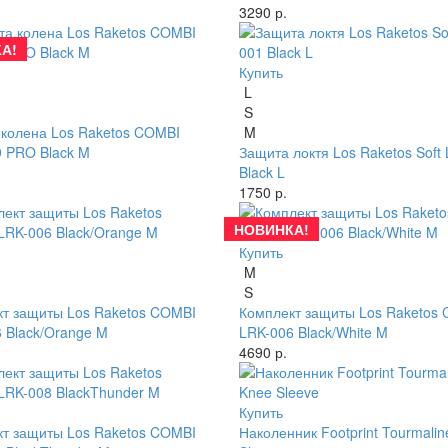
3290 р.
А!
Купить
L
S
колена Los Raketos COMBI
M
 PRO Black M
Защита локтя Los Raketos Soft
Black L
1750 р.
НОВИНКА!
Купить
M
S
т защиты Los Raketos COMBI
Комплект защиты Los Raketos
 Black/Orange M
LRK-006 Black/White M
4690 р.
Купить
т защиты Los Raketos COMBI
Наколенник Footprint Tourmali