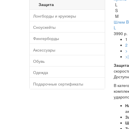
Защита
L
S
Лонгборды и круизеры
M
Шлем Br
Сноускейты
L
3990 р.
Фингерборды
1
2
Аксессуары
>
>|
Обувь
Защита
скорост
Одежда
Доступн
Подарочные сертификаты
В катег
комплек
ударопо
Н
а
З
Ш
З