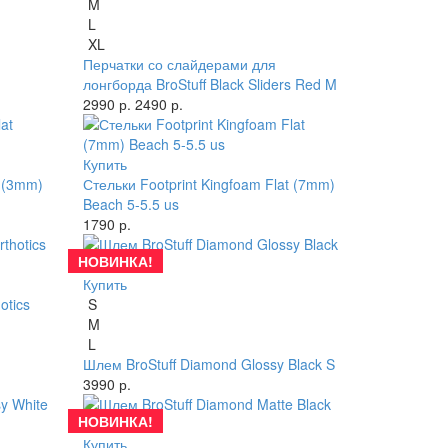
M
L
XL
Перчатки со слайдерами для
лонгборда BroStuff Black Sliders Red M
2990 р.
2490 р.
Купить
t (3mm)
Стельки Footprint Kingfoam Flat (7mm)
Beach 5-5.5 us
1790 р.
НОВИНКА!
Купить
otics
S
M
L
Шлем BroStuff Diamond Glossy Black S
3990 р.
НОВИНКА!
Купить