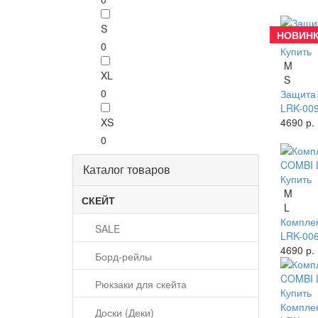
S
НОВИНК
0
Купить
M
XL
S
0
Защита 
LRK-009
XS
4690 р.
0
Каталог товаров
Купить
M
СКЕЙТ
L
Комплек
SALE
LRK-006
4690 р.
Борд-рейлы
Рюкзаки для скейта
Купить
Комплек
Доски (Деки)