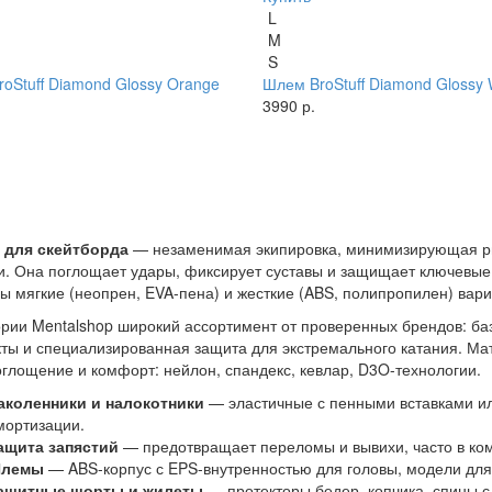
L
M
S
oStuff Diamond Glossy Orange
Шлем BroStuff Diamond Glossy 
3990 р.
 для скейтборда
— незаменимая экипировка, минимизирующая рис
и. Она поглощает удары, фиксирует суставы и защищает ключевые зо
ы мягкие (неопрен, EVA-пена) и жесткие (ABS, полипропилен) вари
ории Mentalshop широкий ассортимент от проверенных брендов: 
ты и специализированная защита для экстремального катания. М
глощение и комфорт: нейлон, спандекс, кевлар, D3O-технологии.
аколенники и налокотники
— эластичные с пенными вставками и
мортизации.
ащита запястий
— предотвращает переломы и вывихи, часто в ком
лемы
— ABS-корпус с EPS-внутренностью для головы, модели для 
ащитные шорты и жилеты
— протекторы бедер, копчика, спины с