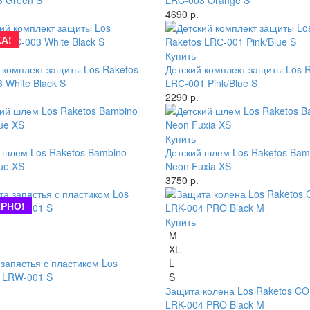
 Green S
LRC-003 Orange S
4690 р.
А!
Купить
 комплект защиты Los Raketos
Детский комплект защиты Los 
 White Black S
LRС-001 Pink/Blue S
2290 р.
Купить
 шлем Los Raketos Bambino
Детский шлем Los Raketos Bam
ue XS
Neon Fuxia XS
3750 р.
РНО!
Купить
M
XL
запястья с пластиком Los
L
 LRW-001 S
S
Защита колена Los Raketos C
LRK-004 PRO Black M