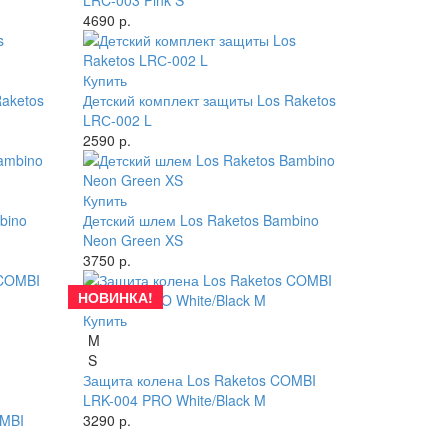
LRC-003 Pink S
4690 р.
Купить
Raketos
Детский комплект защиты Los Raketos
LRС-002 L
2590 р.
Купить
bino
Детский шлем Los Raketos Bambino
Neon Green XS
3750 р.
НОВИНКА!
Купить
M
S
Защита колена Los Raketos COMBI
LRK-004 PRO White/Black M
OMBI
3290 р.