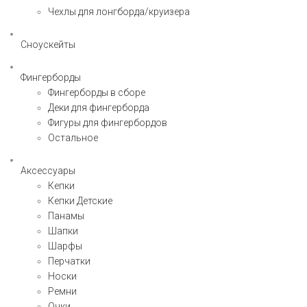
Чехлы для лонгборда/круизера
Сноускейты
Фингерборды
Фингерборды в сборе
Деки для фингерборда
Фигуры для фингербордов
Остальное
Аксессуары
Кепки
Кепки Детские
Панамы
Шапки
Шарфы
Перчатки
Носки
Ремни
Очки