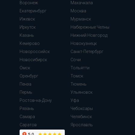
Воронеж
Махачкала
Екатеринбург
Москва
Ижевск
Мурманск
Иркутск
Набережные Челны
Казань
Нижний Новгород
Кемерово
Новокузнецк
Новороссийск
Санкт-Петербург
Новосибирск
Сочи
Омск
Тольятти
Оренбург
Томск
Пенза
Тюмень
Пермь
Ульяновск
Ростов-на-Дону
Уфа
Рязань
Чебоксары
Самара
Челябинск
Cаратов
Ярославль