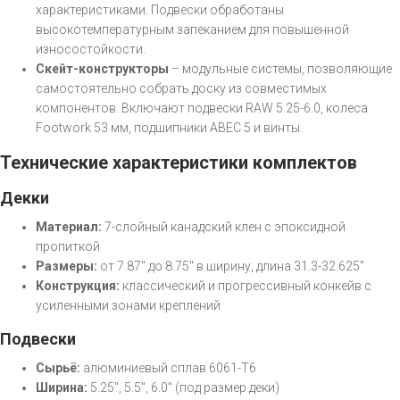
характеристиками. Подвески обработаны
высокотемпературным запеканием для повышенной
износостойкости.
Скейт-конструкторы
– модульные системы, позволяющие
самостоятельно собрать доску из совместимых
компонентов. Включают подвески RAW 5.25-6.0, колеса
Footwork 53 мм, подшипники ABEC 5 и винты.
Технические характеристики комплектов
Декки
Материал:
7-слойный канадский клен с эпоксидной
пропиткой
Размеры:
от 7.87" до 8.75" в ширину, длина 31.3-32.625"
Конструкция:
классический и прогрессивный конкейв с
усиленными зонами креплений
Подвески
Сырьё:
алюминиевый сплав 6061-T6
Ширина:
5.25", 5.5", 6.0" (под размер деки)