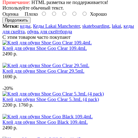
Примечание:
HTML разметка не поддерживается!
Используйте обычный текст.
Оценка
Плохо
Хорошо
Продолжить
Метки:
кеды
,
Кеды Lakai Manchester
,
skateboarding
,
lakai
,
кеды
для скейта
,
обувь для скейтборда
С этим товаром часто покупают
Клей для обуви Shoe Goo Clear 109.4mL
2490 р.
Клей для обуви Shoe Goo Clear 29.5mL
1690 р.
-20%
Клей для обуви Shoe Goo Clear 5.3mL (4 pack)
2200 р.
1760 р.
Клей для обуви Shoe Goo Black 109.4mL
2490 р.