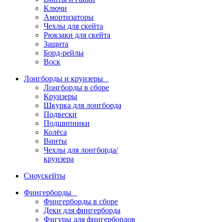
Ключи
Амортизаторы
Чехлы для скейта
Рюкзаки для скейта
Защита
Борд-рейлы
Воск
Лонгборды и круизеры
Лонгборды в сборе
Круизеры
Шкурка для лонгборда
Подвески
Подшипники
Колёса
Винты
Чехлы для лонгборда/
круизера
Сноускейты
Фингерборды
Фингерборды в сборе
Деки для фингерборда
Фигуры для фингербордов