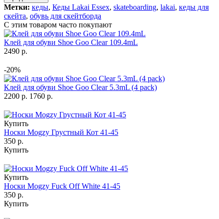
Метки:
кеды
,
Кеды Lakai Essex
,
skateboarding
,
lakai
,
кеды для
скейта
,
обувь для скейтборда
С этим товаром часто покупают
Клей для обуви Shoe Goo Clear 109.4mL
2490 р.
-20%
Клей для обуви Shoe Goo Clear 5.3mL (4 pack)
2200 р.
1760 р.
Купить
Носки Mogzy Грустный Кот 41-45
350 р.
Купить
Купить
Носки Mogzy Fuck Off White 41-45
350 р.
Купить