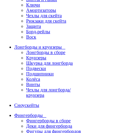
Ключи
Амортизаторы
Чехлы для скейта
Рюкзаки для скейта
Защита
Борд-рейлы
Воск
Лонгборды и круизеры
Лонгборды в сборе
Круизеры
Шкурка для лонгборда
Подвески
Подшипники
Колёса
Винты
Чехлы для лонгборда/
круизера
Сноускейты
Фингерборды
Фингерборды в сборе
Деки для фингерборда
Фигуры для фингербордов