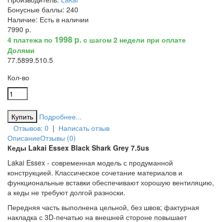
Бонусные баллы:
240
Наличие:
Есть в наличии
7990 р.
1998 р.
4 платежа по
с шагом 2 недели при оплате
Долями
7
7.5
8
9
9.5
10.5
Кол-во
Подробнее...
Отзывов: 0
|
Написать отзыв
Описание
Отзывы (0)
Кеды Lakai Essex Black Shark Grey 7.5us
Lakai Essex - современная модель с продуманной
конструкцией. Классическое сочетание материалов и
функциональные вставки обеспечивают хорошую вентиляцию,
а кеды не требуют долгой разноски.
Передняя часть выполнена цельной, без швов; фактурная
накладка с 3D-печатью на внешней стороне повышает