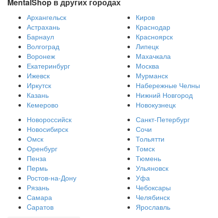
MentalShop в других городах
Архангельск
Киров
Астрахань
Краснодар
Барнаул
Красноярск
Волгоград
Липецк
Воронеж
Махачкала
Екатеринбург
Москва
Ижевск
Мурманск
Иркутск
Набережные Челны
Казань
Нижний Новгород
Кемерово
Новокузнецк
Новороссийск
Санкт-Петербург
Новосибирск
Сочи
Омск
Тольятти
Оренбург
Томск
Пенза
Тюмень
Пермь
Ульяновск
Ростов-на-Дону
Уфа
Рязань
Чебоксары
Самара
Челябинск
Cаратов
Ярославль