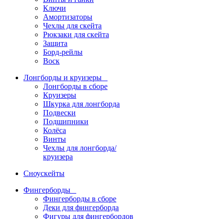
Ключи
Амортизаторы
Чехлы для скейта
Рюкзаки для скейта
Защита
Борд-рейлы
Воск
Лонгборды и круизеры
Лонгборды в сборе
Круизеры
Шкурка для лонгборда
Подвески
Подшипники
Колёса
Винты
Чехлы для лонгборда/
круизера
Сноускейты
Фингерборды
Фингерборды в сборе
Деки для фингерборда
Фигуры для фингербордов