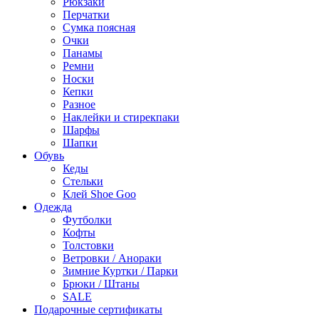
Рюкзаки
Перчатки
Сумка поясная
Очки
Панамы
Ремни
Носки
Кепки
Разное
Наклейки и стирекпаки
Шарфы
Шапки
Обувь
Кеды
Стельки
Клей Shoe Goo
Одежда
Футболки
Кофты
Толстовки
Ветровки / Анораки
Зимние Куртки / Парки
Брюки / Штаны
SALE
Подарочные сертификаты