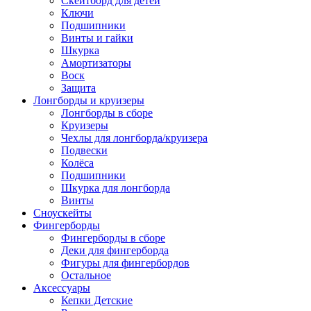
Скейтборд для детей
Ключи
Подшипники
Винты и гайки
Шкурка
Амортизаторы
Воск
Защита
Лонгборды и круизеры
Лонгборды в сборе
Круизеры
Чехлы для лонгборда/круизера
Подвески
Колёса
Подшипники
Шкурка для лонгборда
Винты
Сноускейты
Фингерборды
Фингерборды в сборе
Деки для фингерборда
Фигуры для фингербордов
Остальное
Аксессуары
Кепки Детские