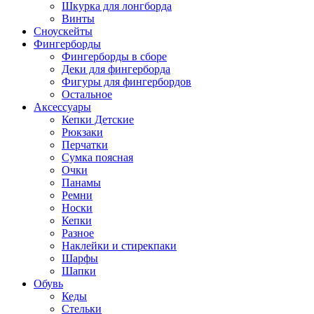
Шкурка для лонгборда
Винты
Сноускейты
Фингерборды
Фингерборды в сборе
Деки для фингерборда
Фигуры для фингербордов
Остальное
Аксессуары
Кепки Детские
Рюкзаки
Перчатки
Сумка поясная
Очки
Панамы
Ремни
Носки
Кепки
Разное
Наклейки и стирекпаки
Шарфы
Шапки
Обувь
Кеды
Стельки