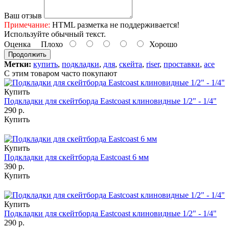
Ваш отзыв
Примечание:
HTML разметка не поддерживается!
Используйте обычный текст.
Оценка
Плохо
Хорошо
Продолжить
Метки:
купить
,
подкладки
,
для
,
скейта
,
riser
,
проставки
,
ace
С этим товаром часто покупают
Купить
Подкладки для скейтборда Eastcoast клиновидные 1/2" - 1/4"
290 р.
Купить
Купить
Подкладки для скейтборда Eastcoast 6 мм
390 р.
Купить
Купить
Подкладки для скейтборда Eastcoast клиновидные 1/2" - 1/4"
290 р.