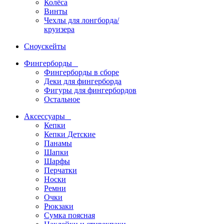
Колёса
Винты
Чехлы для лонгборда/
круизера
Сноускейты
Фингерборды
Фингерборды в сборе
Деки для фингерборда
Фигуры для фингербордов
Остальное
Аксессуары
Кепки
Кепки Детские
Панамы
Шапки
Шарфы
Перчатки
Носки
Ремни
Очки
Рюкзаки
Сумка поясная