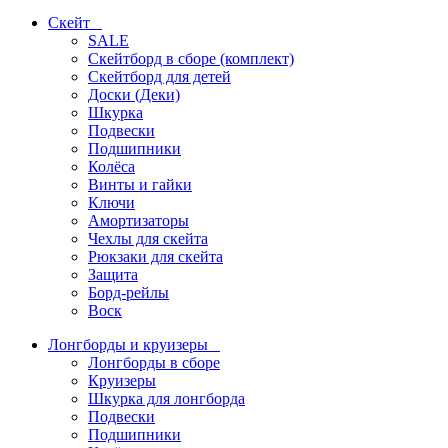
Скейт
SALE
Скейтборд в сборе (комплект)
Скейтборд для детей
Доски (Деки)
Шкурка
Подвески
Подшипники
Колёса
Винты и гайки
Ключи
Амортизаторы
Чехлы для скейта
Рюкзаки для скейта
Защита
Борд-рейлы
Воск
Лонгборды и круизеры
Лонгборды в сборе
Круизеры
Шкурка для лонгборда
Подвески
Подшипники