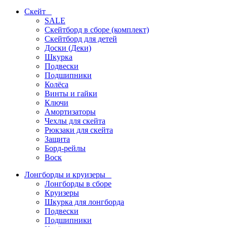
Скейт
SALE
Скейтборд в сборе (комплект)
Скейтборд для детей
Доски (Деки)
Шкурка
Подвески
Подшипники
Колёса
Винты и гайки
Ключи
Амортизаторы
Чехлы для скейта
Рюкзаки для скейта
Защита
Борд-рейлы
Воск
Лонгборды и круизеры
Лонгборды в сборе
Круизеры
Шкурка для лонгборда
Подвески
Подшипники