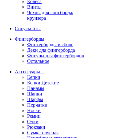
Колёса
Винты
Чехлы для лонгборда/
круизера
Сноускейты
Фингерборды
Фингерборды в сборе
Деки для фингерборда
Фигуры для фингербордов
Остальное
Аксессуары
Кепки
Кепки Детские
Панамы
Шапки
Шарфы
Перчатки
Носки
Ремни
Очки
Рюкзаки
Сумка поясная