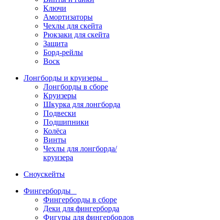
Ключи
Амортизаторы
Чехлы для скейта
Рюкзаки для скейта
Защита
Борд-рейлы
Воск
Лонгборды и круизеры
Лонгборды в сборе
Круизеры
Шкурка для лонгборда
Подвески
Подшипники
Колёса
Винты
Чехлы для лонгборда/
круизера
Сноускейты
Фингерборды
Фингерборды в сборе
Деки для фингерборда
Фигуры для фингербордов