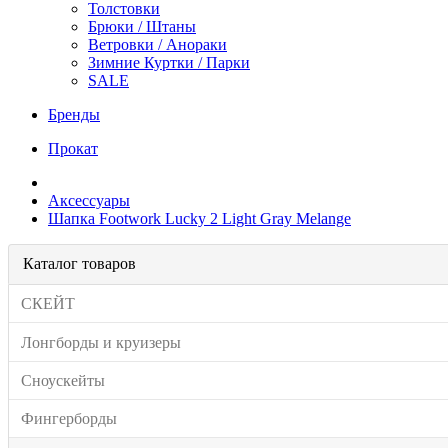
Толстовки
Брюки / Штаны
Ветровки / Анораки
Зимние Куртки / Парки
SALE
Бренды
Прокат
Аксессуары
Шапка Footwork Lucky 2 Light Gray Melange
Каталог товаров
СКЕЙТ
Лонгборды и круизеры
Сноускейты
Фингерборды