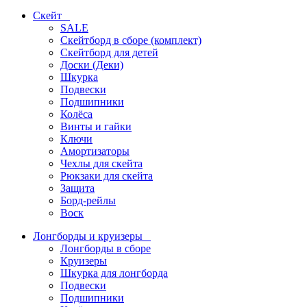
Скейт
SALE
Скейтборд в сборе (комплект)
Скейтборд для детей
Доски (Деки)
Шкурка
Подвески
Подшипники
Колёса
Винты и гайки
Ключи
Амортизаторы
Чехлы для скейта
Рюкзаки для скейта
Защита
Борд-рейлы
Воск
Лонгборды и круизеры
Лонгборды в сборе
Круизеры
Шкурка для лонгборда
Подвески
Подшипники