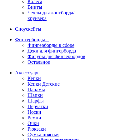
Колёса
Винты
Чехлы для лонгборда/
круизера
Сноускейты
Фингерборды
Фингерборды в сборе
Деки для фингерборда
Фигуры для фингербордов
Остальное
Аксессуары
Кепки
Кепки Детские
Панамы
Шапки
Шарфы
Перчатки
Носки
Ремни
Очки
Рюкзаки
Сумка поясная