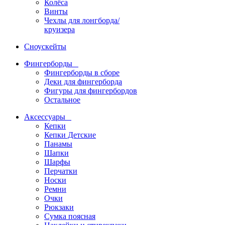
Колёса
Винты
Чехлы для лонгборда/
круизера
Сноускейты
Фингерборды
Фингерборды в сборе
Деки для фингерборда
Фигуры для фингербордов
Остальное
Аксессуары
Кепки
Кепки Детские
Панамы
Шапки
Шарфы
Перчатки
Носки
Ремни
Очки
Рюкзаки
Сумка поясная