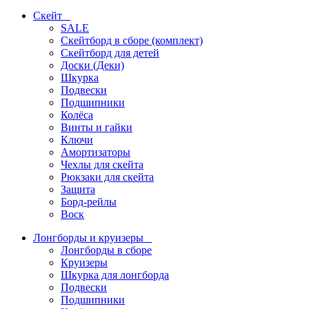
Скейт
SALE
Скейтборд в сборе (комплект)
Скейтборд для детей
Доски (Деки)
Шкурка
Подвески
Подшипники
Колёса
Винты и гайки
Ключи
Амортизаторы
Чехлы для скейта
Рюкзаки для скейта
Защита
Борд-рейлы
Воск
Лонгборды и круизеры
Лонгборды в сборе
Круизеры
Шкурка для лонгборда
Подвески
Подшипники