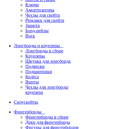
Ключи
Амортизаторы
Чехлы для скейта
Рюкзаки для скейта
Защита
Борд-рейлы
Воск
Лонгборды и круизеры
Лонгборды в сборе
Круизеры
Шкурка для лонгборда
Подвески
Подшипники
Колёса
Винты
Чехлы для лонгборда/
круизера
Сноускейты
Фингерборды
Фингерборды в сборе
Деки для фингерборда
Фигуры для фингербордов