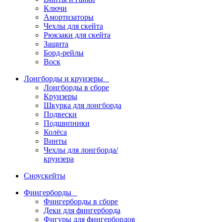
Ключи
Амортизаторы
Чехлы для скейта
Рюкзаки для скейта
Защита
Борд-рейлы
Воск
Лонгборды и круизеры
Лонгборды в сборе
Круизеры
Шкурка для лонгборда
Подвески
Подшипники
Колёса
Винты
Чехлы для лонгборда/
круизера
Сноускейты
Фингерборды
Фингерборды в сборе
Деки для фингерборда
Фигуры для фингербордов